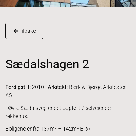
Tilbake
Sædalshagen 2
Ferdigstilt:
2010 |
Arkitekt:
Bjerk & Bjørge Arkitekter
AS
I Øvre Sædalsveg er det oppført 7 selveiende
rekkehus.
Boligene er fra 137m² – 142m² BRA