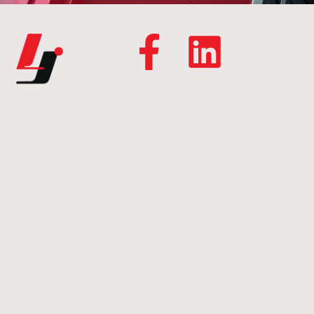
Kontakt oss
firmapost@larsjonsson.no
Leirvikflaten 11, 5179 Godvik
55 50 6 ...vis mer
Vi har levert og har med serfikat fra: